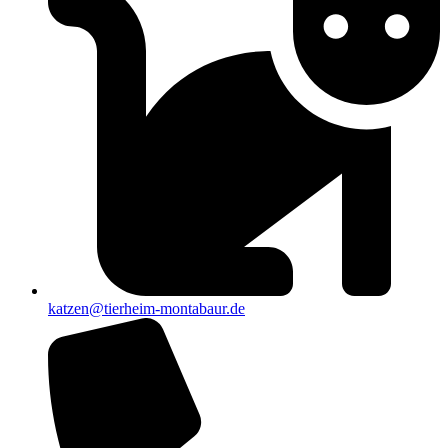
katzen@tierheim-montabaur.de