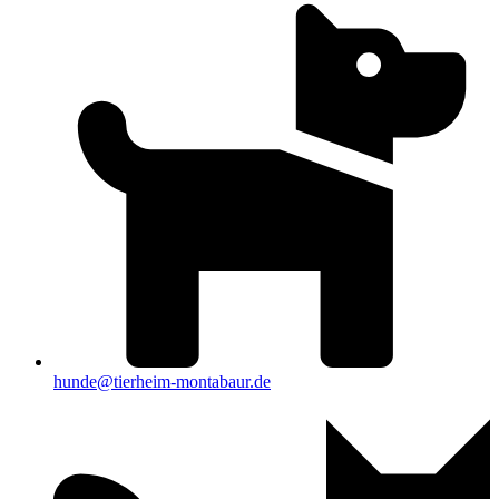
hunde@tierheim-montabaur.de