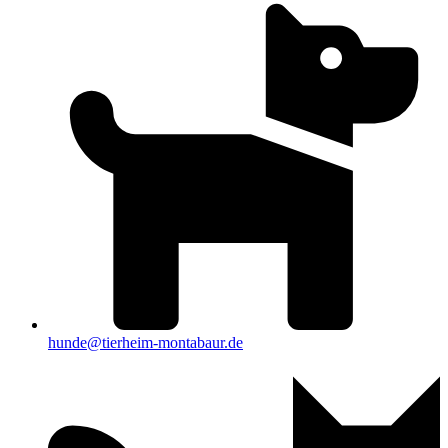
hunde@tierheim-montabaur.de