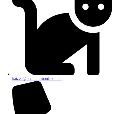
katzen@tierheim-montabaur.de