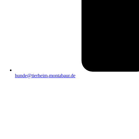
hunde@tierheim-montabaur.de