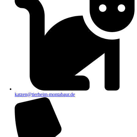
katzen@tierheim-montabaur.de