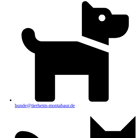
hunde@tierheim-montabaur.de