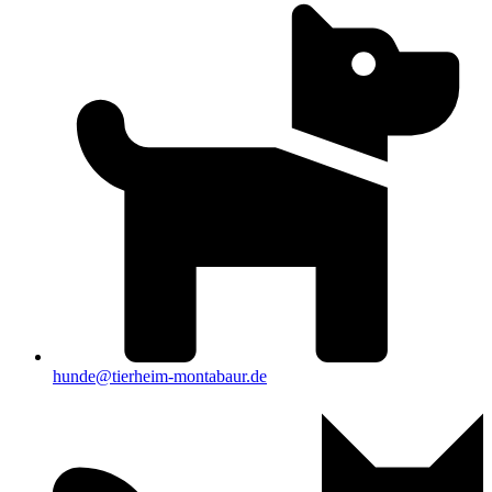
hunde@tierheim-montabaur.de