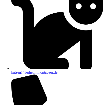
katzen@tierheim-montabaur.de