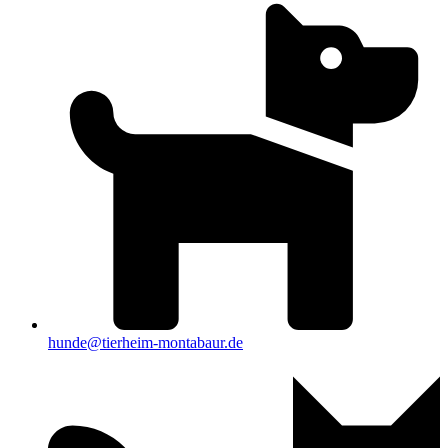
hunde@tierheim-montabaur.de