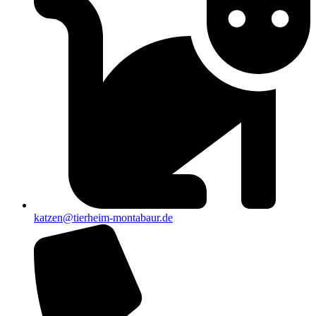
katzen@tierheim-montabaur.de