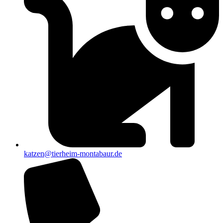
katzen@tierheim-montabaur.de