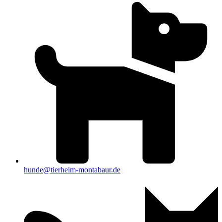
hunde@tierheim-montabaur.de