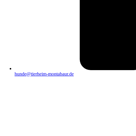
hunde@tierheim-montabaur.de