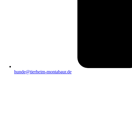
hunde@tierheim-montabaur.de