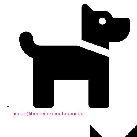
hunde@tierheim-montabaur.de