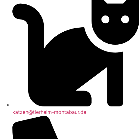
katzen@tierheim-montabaur.de