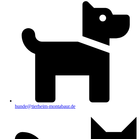
hunde@tierheim-montabaur.de