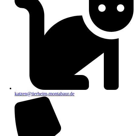
katzen@tierheim-montabaur.de