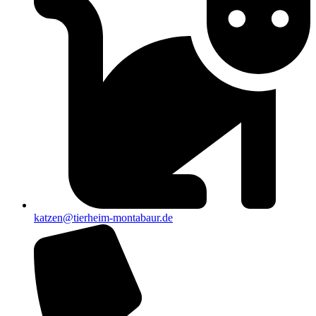
katzen@tierheim-montabaur.de