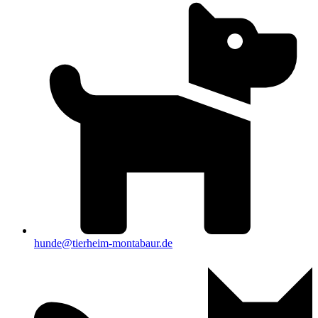
hunde@tierheim-montabaur.de