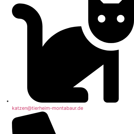
katzen@tierheim-montabaur.de