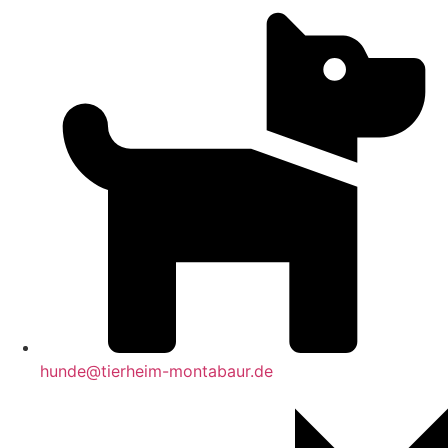
hunde@tierheim-montabaur.de