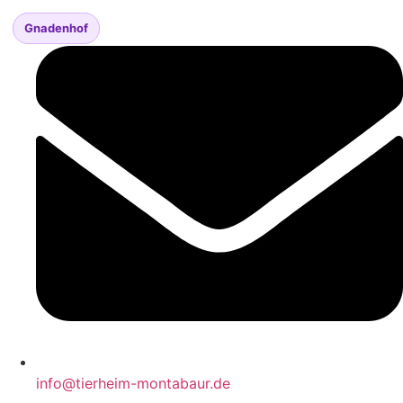
Zum
Gnadenhof
Inhalt
springen
info@tierheim-montabaur.de