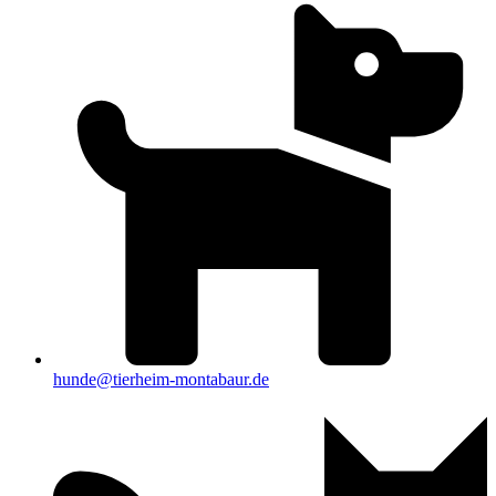
hunde@tierheim-montabaur.de