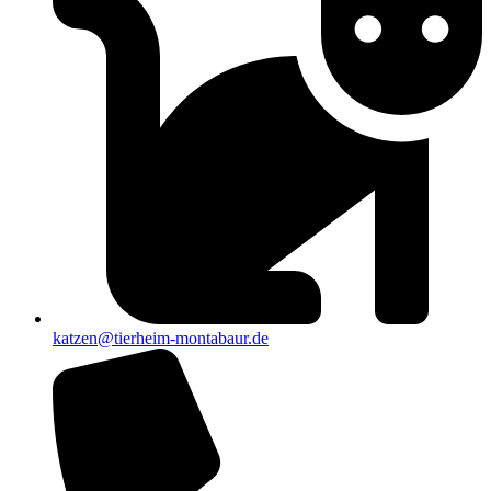
katzen@tierheim-montabaur.de