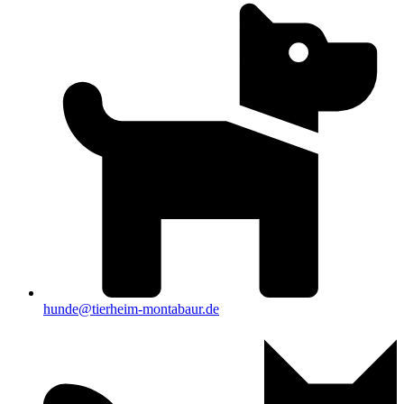
hunde@tierheim-montabaur.de