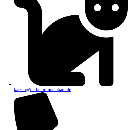
katzen@tierheim-montabaur.de