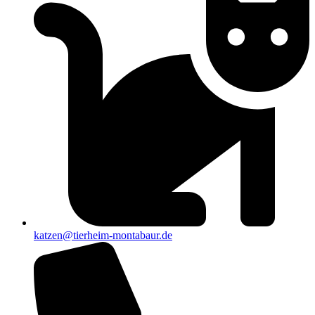
katzen@tierheim-montabaur.de