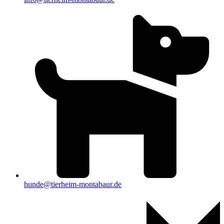
hunde@tierheim-montabaur.de