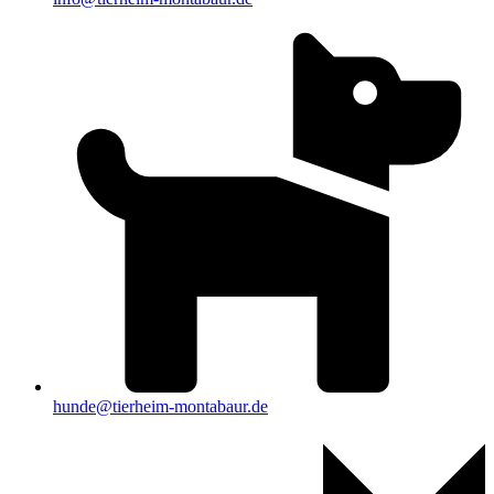
hunde@tierheim-montabaur.de