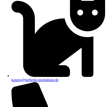
katzen@tierheim-montabaur.de