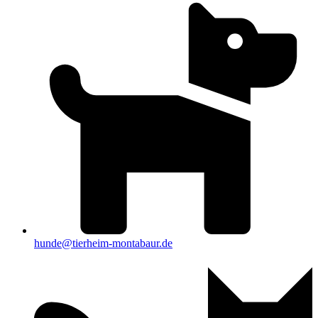
hunde@tierheim-montabaur.de