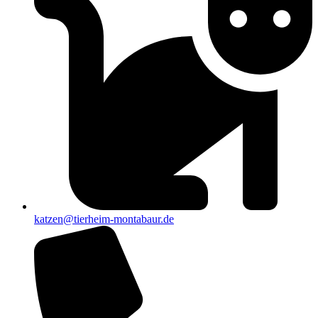
katzen@tierheim-montabaur.de