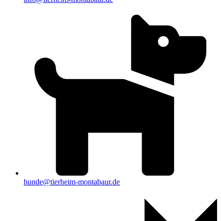
hunde@tierheim-montabaur.de