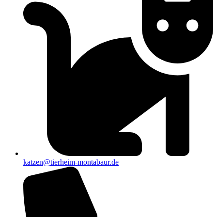
katzen@tierheim-montabaur.de