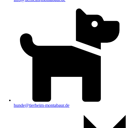
hunde@tierheim-montabaur.de