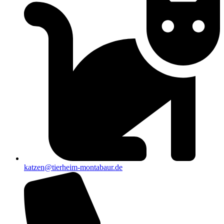
katzen@tierheim-montabaur.de