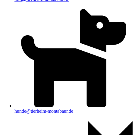
hunde@tierheim-montabaur.de