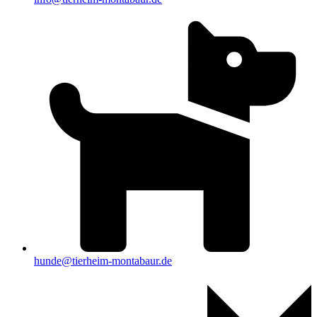
hunde@tierheim-montabaur.de