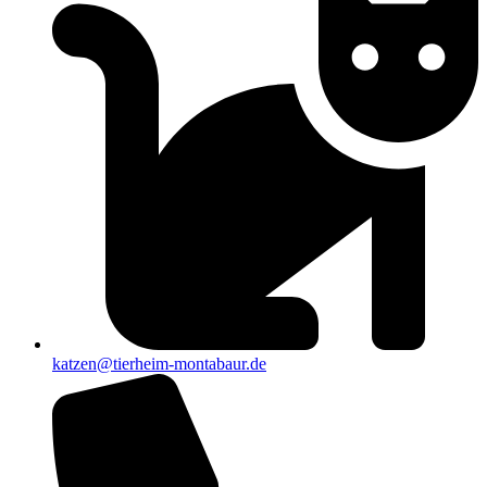
katzen@tierheim-montabaur.de