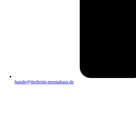
hunde@tierheim-montabaur.de