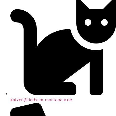
katzen@tierheim-montabaur.de